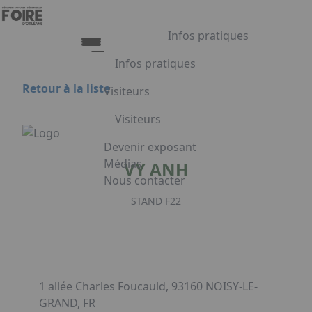
Aller au contenu principal
Panneau de gestion des cookies
Infos pratiques
Infos pratiques
Retour à la liste
Visiteurs
Infos pratiques
Visiteurs
Accès
Tarifs et Horaires
Liste exposants
Devenir exposant
Restauration
Plan du salon
Médias
VY ANH
FAQ
Programme
Nous contacter
Appuyez sur Entrée pour ouvrir le lien.
Embarquement pour Venise
STAND F22
Voyage à Venise à gagner
Facebook
Linkedin
Instagram
1 allée Charles Foucauld, 93160 NOISY-LE-
GRAND, FR