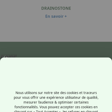
DRAINOSTONE
En savoir +
Item
1
of
1
Contactez-nous
+33238569710
Nous utilisons sur notre site des cookies et traceurs
1 rue du Président Robert Schuman
pour vous offrir une expérience utilisateur de qualité,
mesurer l’audience & optimiser certaines
45100 - Orléans
fonctionnalités. Vous pouvez accepter ces cookies en
France
cliquant sur « Tout Accepter », les refuser en cliquant