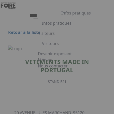
Aller au contenu principal
Panneau de gestion des cookies
Infos pratiques
Infos pratiques
Retour à la liste
Visiteurs
Infos pratiques
Visiteurs
Accès
Tarifs et Horaires
Liste exposants
Devenir exposant
Restauration
Plan du salon
Médias
VETEMENTS MADE IN
FAQ
Programme
Nous contacter
PORTUGAL
Appuyez sur Entrée pour ouvrir le lien.
Embarquement pour Venise
Voyage à Venise à gagner
STAND E21
Facebook
Linkedin
Instagram
20 AVENUE JULES MARCHAND, 95120