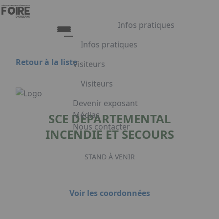
Aller au contenu principal
Panneau de gestion des cookies
Infos pratiques
Infos pratiques
Retour à la liste
Visiteurs
Infos pratiques
Visiteurs
Accès
Tarifs et Horaires
Liste exposants
Devenir exposant
Restauration
Plan du salon
Médias
SCE DEPARTEMENTAL
FAQ
Programme
Nous contacter
INCENDIE ET SECOURS
Appuyez sur Entrée pour ouvrir le lien.
Embarquement pour Venise
Voyage à Venise à gagner
STAND À VENIR
Facebook
Linkedin
Instagram
Voir les coordonnées