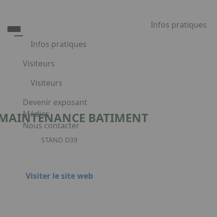
Infos pratiques
Infos pratiques
Visiteurs
Infos pratiques
Visiteurs
Accès
Tarifs et Horaires
Liste exposants
Devenir exposant
Restauration
Plan du salon
Médias
MAINTENANCE BATIMENT
FAQ
Programme
Nous contacter
Appuyez sur Entrée pour ouvrir le lien. Appuyez sur l
Embarquement pour Venise
STAND D39
Voyage à Venise à gagner
Visiter le site web
Facebook
Linkedin
Ins