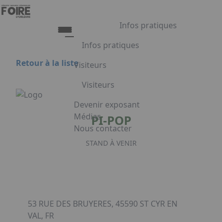
Aller au contenu principal
Panneau de gestion des cookies
Infos pratiques
Infos pratiques
Retour à la liste
Visiteurs
Infos pratiques
Visiteurs
Accès
Tarifs et Horaires
Liste exposants
Devenir exposant
Restauration
Plan du salon
Médias
PI-POP
FAQ
Programme
Nous contacter
Appuyez sur Entrée pour ouvrir le lien.
Embarquement pour Venise
STAND À VENIR
Voyage à Venise à gagner
Facebook
Linkedin
Instagram
53 RUE DES BRUYERES, 45590 ST CYR EN
VAL, FR