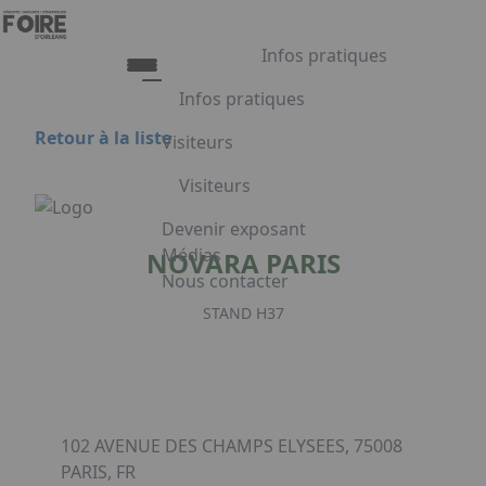
Aller au contenu principal
Panneau de gestion des cookies
Infos pratiques
Infos pratiques
Retour à la liste
Visiteurs
Infos pratiques
Visiteurs
Accès
Tarifs et Horaires
Liste exposants
Devenir exposant
Restauration
Plan du salon
Médias
NOVARA PARIS
FAQ
Programme
Nous contacter
Appuyez sur Entrée pour ouvrir le lien.
Embarquement pour Venise
STAND H37
Voyage à Venise à gagner
Facebook
Linkedin
Instagram
102 AVENUE DES CHAMPS ELYSEES, 75008
PARIS, FR