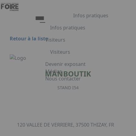
Aller au contenu principal
Panneau de gestion des cookies
Infos pratiques
Infos pratiques
Retour à la liste
Visiteurs
Infos pratiques
Visiteurs
Accès
Tarifs et Horaires
Liste exposants
Devenir exposant
Restauration
Plan du salon
Médias
MANBOUTIK
FAQ
Programme
Nous contacter
Appuyez sur Entrée pour ouvrir le lien.
Embarquement pour Venise
STAND I54
Voyage à Venise à gagner
Facebook
Linkedin
Instagram
120 VALLEE DE VERRIERE, 37500 THIZAY, FR