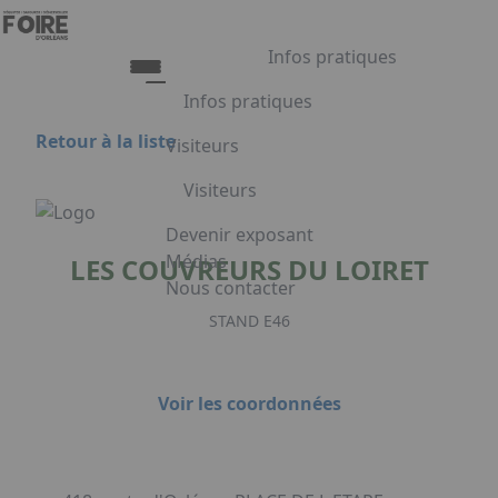
Aller au contenu principal
Panneau de gestion des cookies
Infos pratiques
Infos pratiques
Retour à la liste
Visiteurs
Infos pratiques
Visiteurs
Accès
Tarifs et Horaires
Liste exposants
Devenir exposant
Restauration
Plan du salon
Médias
LES COUVREURS DU LOIRET
FAQ
Programme
Nous contacter
Appuyez sur Entrée pour ouvrir le lien.
Embarquement pour Venise
STAND E46
Voyage à Venise à gagner
Voir les coordonnées
Facebook
Linkedin
Instagram