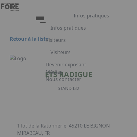
Aller au contenu principal
Panneau de gestion des cookies
Infos pratiques
Infos pratiques
Retour à la liste
Visiteurs
Infos pratiques
Visiteurs
Accès
Tarifs et Horaires
Liste exposants
Devenir exposant
Restauration
Plan du salon
Médias
ETS RADIGUE
FAQ
Programme
Nous contacter
Appuyez sur Entrée pour ouvrir le lien.
Embarquement pour Venise
STAND I32
Voyage à Venise à gagner
Facebook
Linkedin
Instagram
1 lot de la Ratonnerie, 45210 LE BIGNON
MIRABEAU, FR