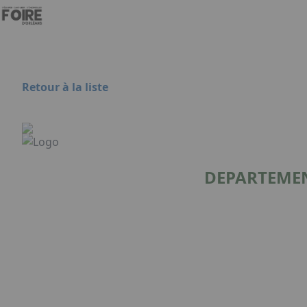
Aller au contenu principal
Panneau de gestion des cookies
Retour à la liste
DEPARTEMEN