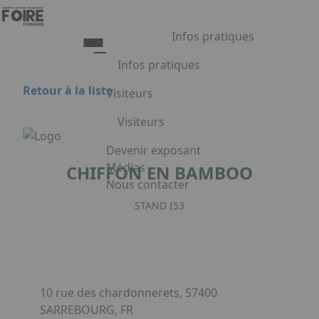
Aller au contenu principal
Panneau de gestion des cookies
Infos pratiques
Infos pratiques
Retour à la liste
Visiteurs
Infos pratiques
Visiteurs
Accès
Tarifs et Horaires
Liste exposants
Devenir exposant
Restauration
Plan du salon
Médias
CHIFFON EN BAMBOO
FAQ
Programme
Nous contacter
Appuyez sur Entrée pour ouvrir le lien.
Embarquement pour Venise
STAND I53
Voyage à Venise à gagner
Facebook
Linkedin
Instagram
10 rue des chardonnerets, 57400
SARREBOURG, FR