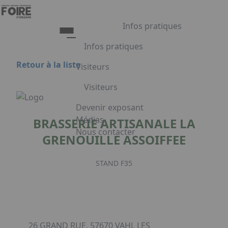
Aller au contenu principal
Panneau de gestion des cookies
Infos pratiques
Infos pratiques
Retour à la liste
Visiteurs
Infos pratiques
Visiteurs
Accès
Tarifs et Horaires
Liste exposants
Devenir exposant
Restauration
Plan du salon
Médias
BRASSERIE ARTISANALE LA
FAQ
Programme
Nous contacter
GRENOUILLE ASSOIFFEE
Appuyez sur Entrée pour ouvrir le lien.
Embarquement pour Venise
Voyage à Venise à gagner
STAND F35
Facebook
Linkedin
Instagram
26 GRAND RUE, 57670 VAHL LES