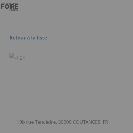
Aller au contenu principal
Panneau de gestion des cookies
Retour à la liste
19b rue Tancèdre, 50200 COUTANCES, FR