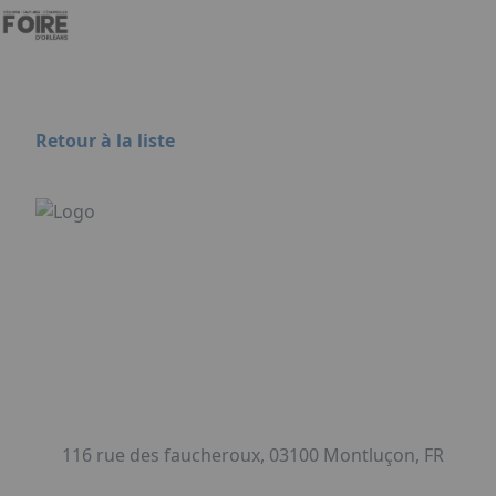
Aller au contenu principal
Panneau de gestion des cookies
Retour à la liste
116 rue des faucheroux, 03100 Montluçon, FR