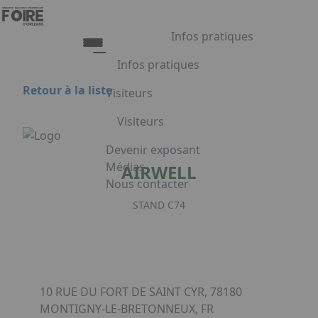
Aller au contenu principal
Panneau de gestion des cookies
Infos pratiques
Infos pratiques
Retour à la liste
Visiteurs
Infos pratiques
Visiteurs
Accès
Tarifs et Horaires
Liste exposants
Devenir exposant
Restauration
Plan du salon
Médias
AIRWELL
FAQ
Programme
Nous contacter
Appuyez sur Entrée pour ouvrir le lien.
Embarquement pour Venise
STAND C74
Voyage à Venise à gagner
Facebook
Linkedin
Instagram
10 RUE DU FORT DE SAINT CYR, 78180
MONTIGNY-LE-BRETONNEUX, FR