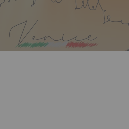
 mémorables
Jessy Matador
Zouk Machine
e surprises et de nouveautés
ITALIE