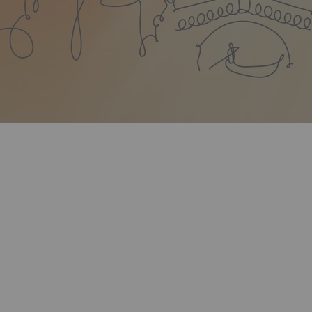
concerts
plus d